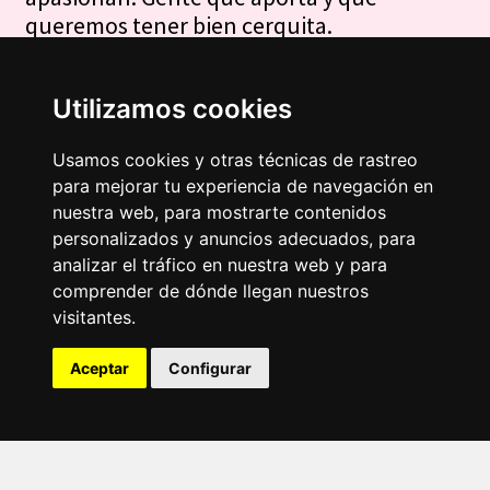
queremos tener bien cerquita.
Conoce a las personas
Utilizamos cookies
Usamos cookies y otras técnicas de rastreo
para mejorar tu experiencia de navegación en
nuestra web, para mostrarte contenidos
personalizados y anuncios adecuados, para
analizar el tráfico en nuestra web y para
comprender de dónde llegan nuestros
visitantes.
Yo soy tu Lobo
Aceptar
Configurar
Sigue el día a día de esta manada de
Lobos (y Lobas) en nuestro Instagram
lobolaagencia